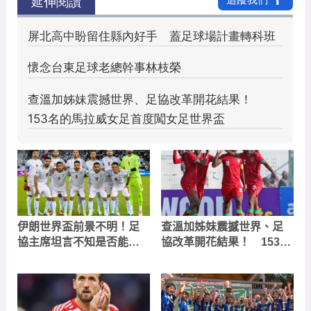
伊朗世界盃前景不明！足
查溫加姊妹震撼世界、足
協主席坦言不知是否能參
協改革開花結果！ 153名
賽
的馬拉威女足首度闖女足
世界盃