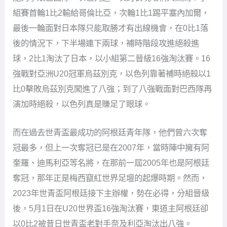
組賽首輪1比2輸給哥倫比亞，次輪1比1踢平塞內加爾，
最後一輪面對日本隊只能取勝才有出線機會，在0比1落
後的情況下，下半場連下兩球，補時階段攻進絕殺進
球，2比1淘汰了日本，以小組第二晉級16強淘汰賽。16
強戰對亞洲U20冠軍烏茲別克，以色列靠著補時絕殺以1
比0擊敗烏茲別克闖進了八強；到了八強戰面對巴西隊再
演加時絕殺，以色列真是賺足了眼球。
而在過去世青盃最成功的阿根廷青年隊，他們曾六次奪
冠最多，但上一次奪冠已是在2007年，當時陣中擁有阿
奎羅、迪馬利亞等名將，在那前一屆2005年也是阿根廷
奪冠，那年正是梅西竄紅世界足壇的起爆時期。然而，
2023年世青盃阿根廷接下主辦權，勢在必得，分組晉級
後，5月1日在U20世界盃16強淘汰賽，東道主阿根廷卻
以0比2被昔日世青盃老對手奈及利亞淘汰出八強。