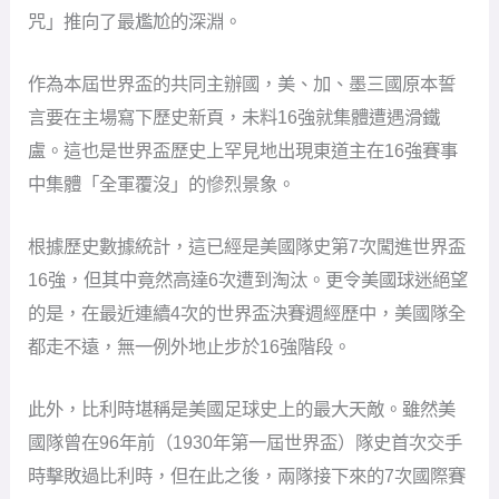
咒」推向了最尷尬的深淵。
作為本屆世界盃的共同主辦國，美、加、墨三國原本誓
言要在主場寫下歷史新頁，未料16強就集體遭遇滑鐵
盧。這也是世界盃歷史上罕見地出現東道主在16強賽事
中集體「全軍覆沒」的慘烈景象。
根據歷史數據統計，這已經是美國隊史第7次闖進世界盃
16強，但其中竟然高達6次遭到淘汰。更令美國球迷絕望
的是，在最近連續4次的世界盃決賽週經歷中，美國隊全
都走不遠，無一例外地止步於16強階段。
此外，比利時堪稱是美國足球史上的最大天敵。雖然美
國隊曾在96年前（1930年第一屆世界盃）隊史首次交手
時擊敗過比利時，但在此之後，兩隊接下來的7次國際賽