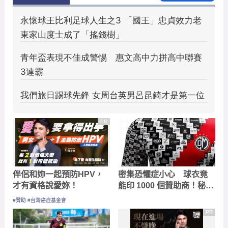
PR
伴侶和妳一起預防HPV，
密集恐懼症小心 球衣竟
才有資格說愛妳！
能印 1000 個贊助商！秘魯
老牌勁旅靠「像素格子」
#贊助 #台灣癌症基金會
集資籌得 7.5 萬美元
PR