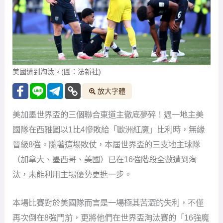
美國遭到淘汰。(圖：法新社)
放大字體
美加墨世界盃的三個聯合東道主徹底夢碎！週一地主美
國隊在西雅圖以1比4慘敗給「歐洲紅魔」比利時，無緣
晉級8強。隨著這場敗仗，本屆世界盃的三支地主球隊
（加拿大、墨西哥、美國）已在16強階段全數遭到淘
汰，未能利用主場優勢更進一步。
本場比賽對於美國隊而言是一場極其苦澀的失利，不僅
再次倒在8強門前，更將他們在世界盃淘汰賽的「16強魔