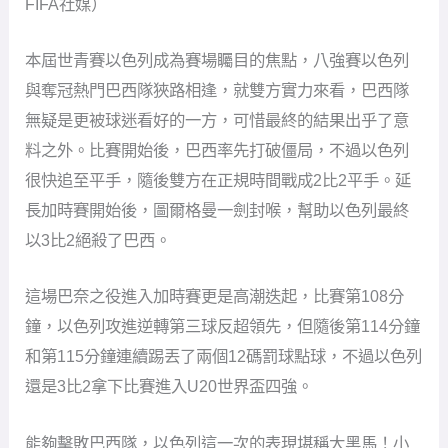
FIFA社媒）
本屆世青賽以色列成為賽場矚目的焦點，八強賽以色列
與奪冠熱門巴西隊狹路相逢，就雙方實力來看，巴西隊
無疑是更被球迷看好的一方，可惜最終的結果出乎了意
料之外。比賽開始後，巴西率先打破僵局，不過以色列
很快追至平手，隨後雙方在正規時間戰成2比2平手。延
長加時賽開始後，圖爾格曼一劍封喉，幫助以色列最終
以3比2絕殺了巴西。
這場巴奈之役進入加時賽更是高潮迭起，比賽第108分
鐘，以色列攻進逆轉第三球反超領先，但隨後第114分鐘
和第115分鐘連續踢丟了兩個12碼罰球點球，不過以色列
還是3比2拿下比賽進入U20世界盃四強。
能夠擊敗巴西隊，以色列這一次的表現堪稱大黑馬！小