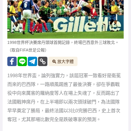
1998世界杯決賽席丹頭球首開記錄，終場巴西意外三球敗北。
（取自FIFA世足公報）
放大字體
1998年世界盃，論列強實力，該屆冠軍一致看好是衛冕
而來的巴西隊，一路順風踢進了最後決賽，卻在爭霸戰
役中向來厲害的羅納度等人在場上失魂了，反而踢出了
法國戰神席丹，在上半場即以兩次頭球破門，為法國隊
早早奠定了勝局，最終法國以3比0完勝巴西，史上首次
奪冠，尤其那場比數完全是跌破專家的預測。