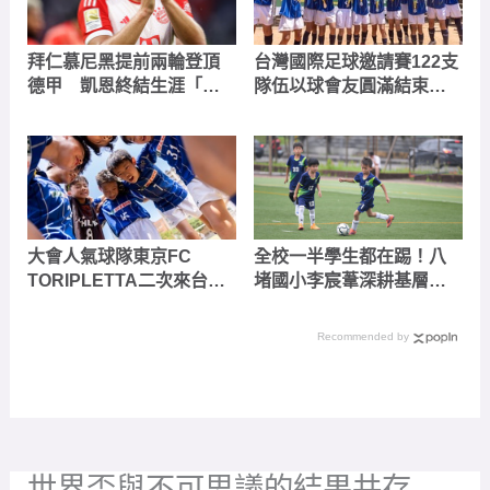
拜仁慕尼黑提前兩輪登頂
台灣國際足球邀請賽122支
德甲 凱恩終結生涯「無
隊伍以球會友圓滿結束
冠」魔咒
外國球隊紛紛給予大會滿
分評價相約明年淡水見
大會人氣球隊東京FC
全校一半學生都在踢！八
TORIPLETTA二次來台奪
堵國小李宸葦深耕基層
U-10組冠軍 不畏身材差
推動「為自己負責」的足
距挑戰U-12逐場成長
球文化
Recommended by
世界盃與不可思議的結果共存