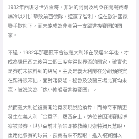
1982年西班牙世界盃時，非洲的阿爾及利亞在開場賽即
爆冷以2比1擊敗前西德隊，還贏了智利，但在歐洲國家
聯手欺侮下，而未能成為非洲第一支踢進複賽圈的國
家。
不過，1982年那屆冠軍會被義大利隊在睽違44年後，才
成為繼巴西之後第二個三度奪得世界盃的國家，確實也
是賽前未被料到的結局。主要是義大利隊在分組預賽實
在踢得很笨拙，面對喀麥隆、秘魯及波蘭三場比賽均未
贏，被譏笑為「像小偷般溜進複賽圈」。
然而義大利從複賽開始竟表現脫胎換骨，而神奇事蹟更
發生在義大利「金童子」羅西身上，這位曾因球賽賭博
案被禁賽，世界盃前才解禁即被教練貝索特獨具慧眼，
重用他參賽的球員，預賽看來不起眼，進入複賽圈以