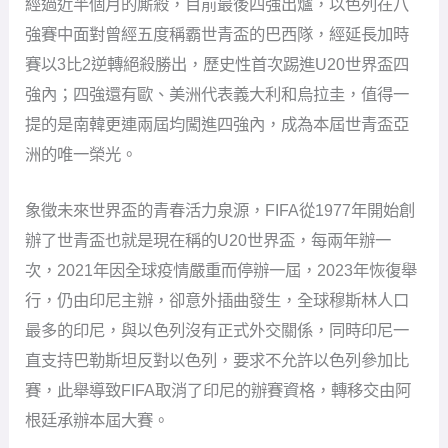
經過近半個月的廝殺，目前最後四強出爐，以色列在八
強賽中面對曾經五度稱霸世青盃的巴西隊，經延長加時
賽以3比2逆轉絕殺勝出，歷史性首次踢進U20世界盃四
強內；四強還有歐、美洲代表義大利和烏拉圭，值得一
提的是南韓更連兩屆均闖進四強內，成為本屆世青盃亞
洲的唯一榮光。
象徵未來世界盃的青春活力泉源，FIFA從1977年開始創
辦了世青盃也就是現在稱的U20世界盃，每兩年辦一
次，2021年因全球疫情嚴重而停辦一屆，2023年恢復舉
行，仍由印尼主辦，卻意外插曲發生，全球穆斯林人口
最多的印尼，與以色列沒有正式外交關係，同時印尼一
直支持巴勒斯坦反對以色列，要求不允許以色列參加比
賽，此舉導致FIFA取消了印尼的辦賽資格，轉移交由阿
根廷承辦本屆大賽。