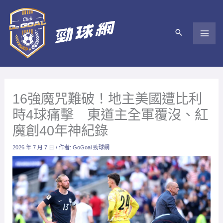
跳
至
主
要
內
容
16強魔咒難破！地主美國遭比利
時4球痛擊 東道主全軍覆沒、紅
魔創40年神紀錄
2026 年 7 月 7 日
/ 作者:
GoGoal 勁球網