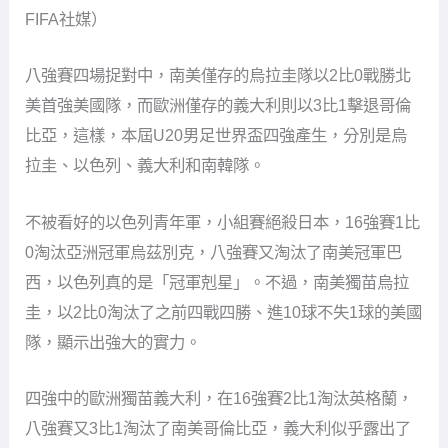
FIFA社媒）
八強賽四場捉對中，南美僅存的烏拉圭隊以2比0戰勝北
美首強美國隊，而歐洲僅存的義大利則以3比1擊退哥倫
比亞，這樣，本屆U20男足世界盃四強產生，分別是烏
拉圭、以色列、義大利和南韓隊。
不被看好的以色列青年軍，小組賽絕殺日本，16強賽1比
0淘汰亞洲冠軍烏茲別克，八強賽又淘汰了南美冠軍巴
西，以色列真的是「冠軍剋星」。不過，南美獨苗烏拉
圭，以2比0淘汰了之前四戰四勝、進10球不失1球的美國
隊，顯示出強大的實力。
四強中的歐洲獨苗義大利，在16強賽2比1淘汰英格蘭，
八強賽又3比1淘汰了南美哥倫比亞，義大利似乎露出了