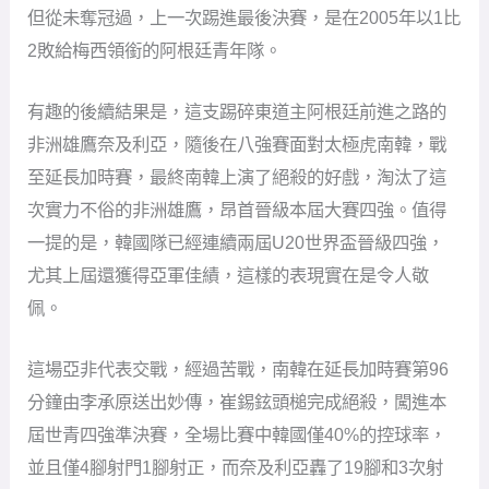
但從未奪冠過，上一次踢進最後決賽，是在2005年以1比
2敗給梅西領銜的阿根廷青年隊。
有趣的後續結果是，這支踢碎東道主阿根廷前進之路的
非洲雄鷹奈及利亞，隨後在八強賽面對太極虎南韓，戰
至延長加時賽，最終南韓上演了絕殺的好戲，淘汰了這
次實力不俗的非洲雄鷹，昂首晉級本屆大賽四強。值得
一提的是，韓國隊已經連續兩屆U20世界盃晉級四強，
尤其上屆還獲得亞軍佳績，這樣的表現實在是令人敬
佩。
這場亞非代表交戰，經過苦戰，南韓在延長加時賽第96
分鐘由李承原送出妙傳，崔錫鉉頭槌完成絕殺，闖進本
屆世青四強準決賽，全場比賽中韓國僅40%的控球率，
並且僅4腳射門1腳射正，而奈及利亞轟了19腳和3次射