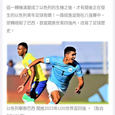
這一轉機演變成了以色列的生機之後，才有隨後正在發
生的以色列青年足球奇蹟！一路挺進並剛在八強賽中，
逆轉絕殺了巴西，首度踢進世青四強內，改寫了足球歷
史。
以色列擊敗巴西 闖進2023年U20世界盃四強 。（取自