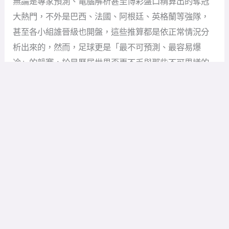
無論是專家預測、電腦解析甚至博彩盤口精算出的奪冠
大熱門，不外是巴西、法國、阿根廷、英格蘭等強隊，
甚至各小組誰晉級也開盤，這些推算都是依正常情況分
析出來的，然而，足球更是「最不可預測、最容易爆
冷」的競賽，於是歷屆世界盃更不乏與那些不可思議的
勝負結果共存。
世界盃近百年來的歷史上，誕生過一場又一場的爆冷典
範，像早年不太玩足球的美國隊，早在72年前的1950年
世界盃上擊敗過「現代足球祖國」英格蘭，那些早已逾
半個世紀以前的爆冷事故，暫且跳過不提了，發哥僅就
過去40年實際參與過的那十屆世界盃大賽之「爆冷
門」，倒數回顧如下：
2018年世界盃，衛冕大軍德國隊在小組賽中，0比1輸給
墨西哥不算爆冷門，最驚爆的是，竟然被永不放棄的南