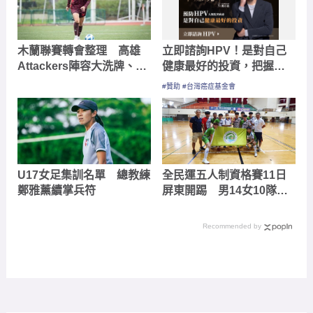
木蘭聯賽轉會整理 高雄
立即諮詢HPV！是對自己
Attackers陣容大洗牌、新
健康最好的投資，把握現
北航源引進日籍雙星
在不嫌晚！
#贊助 #台灣癌症基金會
U17女足集訓名單 總教練
全民運五人制資格賽11日
鄭雅薰續掌兵符
屏東開踢 男14女10隊爭6
席會內賽名額
Recommended by