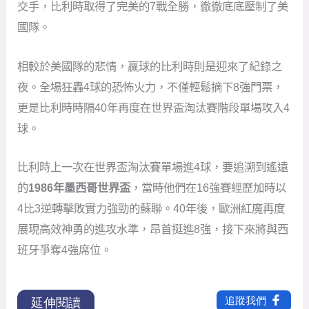
交手，比利時取得了完美的7戰全勝，徹徹底底壓制了美
國隊。
相較於美國隊的悲情，贏球的比利時則是迎來了紀錄之
夜。全場狂轟4球的恐怖火力，不僅輕鬆摘下8強門票，
更是比利時時隔40年再度在世界盃淘汰賽階段單場攻入4
球。
比利時上一次在世界盃淘汰賽單場進4球，要追溯到遙遠
的
1986年墨西哥世界盃
，當時他們在16強賽經歷加時以
4比3逆轉擊敗實力強勁的蘇聯。40年後，歐洲紅魔再度
展現高效神勇的進攻水準，昂首挺進8強，接下來將與西
班牙爭奪4強席位。