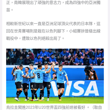
正，南韓展現出了頑強的意志力，成為四強中的亞洲獨
苗。
相較新世紀以來一直是亞洲足球頂尖代表的日本隊，這
回在世青賽場則是栽在以色列腳下，小組賽拚晉級出線
戰役中，遭致以色列絕殺出局了。
烏拉圭闖進2023年U20世界盃四強前途被看好 。（取自