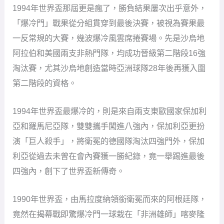
1994年世界盃那屆更是瘋了，勝負結果屢次出乎意外，
「爆冷門」戰果從分組貫穿到最後決賽，被視為賽果最
一反常規的大賽，幾波爆冷風雲席捲賽場。先是沙烏地
阿拉伯和美國兩支非熱門隊，均成功晉級第二階段16強
淘汰賽，尤其沙烏地創造當時亞洲球隊28年後再獲入圍
第二階段的資格。
1994年世界盃最爆冷的，則是來自兩支東歐國家保加利
亞和羅馬尼亞隊，雙雙攜手闖進八強內，保加利亞更扮
演「巨人殺手」，將衛冕的德國隊淘汰四強門外，保加
利亞從過去未曾在會內賽獲一勝紀錄，竟一舉踢進最後
四強內，創下了世界盃新傳奇。
1990年世界盃，由馬拉度納領銜衛冕而來的阿根廷隊，
竟然在揭幕戰即驚爆冷門一球栽在「非洲雄師」喀麥隆