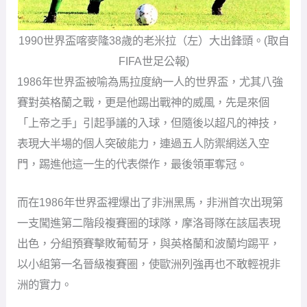
1990世界盃喀麥隆38歲的老米拉（左）大出鋒頭。(取自
FIFA世足公報)
1986年世界盃被喻為馬拉度納一人的世界盃，尤其八強
賽對英格蘭之戰，更是他踢出戰神的威風，先是來個
「上帝之手」引起爭議的入球，但隨後以超凡的神技，
表現大半場的個人突破能力，連過五人防禦網送入空
門，踢進他這一生的代表傑作，最後領軍奪冠。
而在1986年世界盃裡爆出了非洲黑馬，非洲首次出現第
一支闖進第二階段複賽圈的球隊，摩洛哥隊在該屆表現
出色，分組預賽擊敗葡萄牙，與英格蘭和波蘭均踢平，
以小組第一名晉級複賽圈，使歐洲列強再也不敢輕視非
洲的實力。