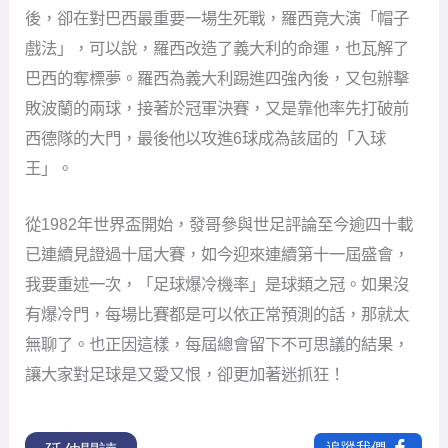
後，卻在對巴西最重要一場生死戰，羅西竟大演「帽子
戲法」，可以說，羅西改造了義大利的命運，也瓦解了
巴西的奪標夢。羅西為義大利踢進四強內後，又包辦擊
敗波蘭的兩球，接著於冠軍決賽，又是靠他率先打破前
西德隊的大門，最後他以攻進6球成為該屆的「入球
王」。
從1982年世界盃開始，發哥參與世足評論至今逾四十載
已連續見證過十屆大賽，如今迎來連續第十一屆盛會，
我要重述一次，「足球爆冷機率」是球類之冠。如果沒
有爆冷門，每場比賽都是可以依正常預測的話，那就太
無聊了。也正因這樣，每屆總會留下不可思議的結果，
讓大家對足球是又愛又恨，卻更加著迷抓狂！