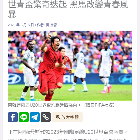
世青盃驚奇迭起 黑馬改變青春風
暴
2023 年 6 月 5 日
/ 作者:
何 長發
南韓連兩屆U20世界盃均踢進四強內。（取自FIFA社媒）
放大字體
正在阿根廷進行的2023年國際足總U20世界盃會內賽，