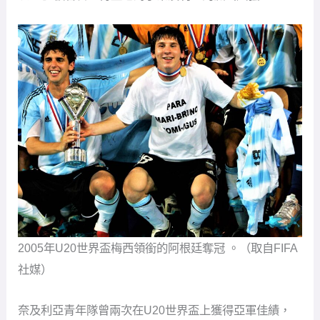
2005年U20世界盃梅西領銜的阿根廷奪冠 。（取自FIFA
社媒）
奈及利亞青年隊曾兩次在U20世界盃上獲得亞軍佳績，