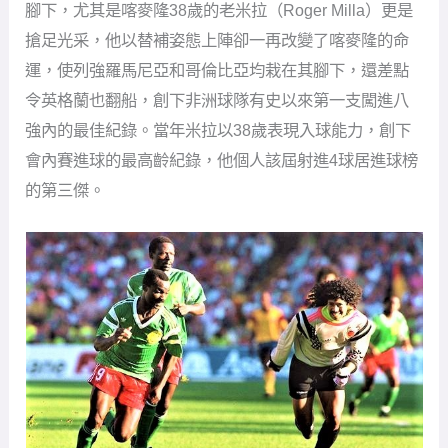
腳下，尤其是喀麥隆38歲的老米拉（Roger Milla）更是
搶足光采，他以替補姿態上陣卻一再改變了喀麥隆的命
運，使列強羅馬尼亞和哥倫比亞均栽在其腳下，還差點
令英格蘭也翻船，創下非洲球隊有史以來第一支闖進八
強內的最佳紀錄。當年米拉以38歲表現入球能力，創下
會內賽進球的最高齡紀錄，他個人該屆射進4球居進球榜
的第三傑。