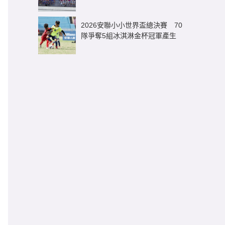
逾3億元足球商機
2026安聯小小世界盃總決賽 70
隊爭奪5組冰淇淋金杯冠軍產生