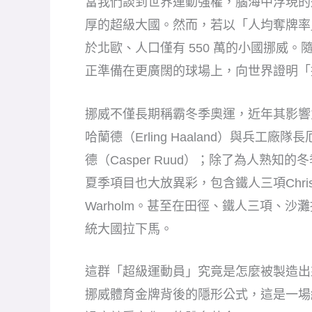
當我們談到世界運動強權，腦海中浮現的
厚的超級大國。然而，若以「人均奪牌率
於北歐、人口僅有 550 萬的小國挪威
正準備在更廣闊的球場上，向世界證明「
挪威不僅長期稱霸冬季奧運，近年其影響
哈蘭德（Erling Haaland）與兵工廠隊長
德（Casper Ruud）；除了為人熟
夏季項目也大放異彩，包含鐵人三項Christian 
Warholm。甚至在田徑、鐵人三項、
統大國拉下馬。
這群「超級運動員」究竟是怎麼被製造出來的？知
挪威體育金牌背後的隱形公式，這是一場