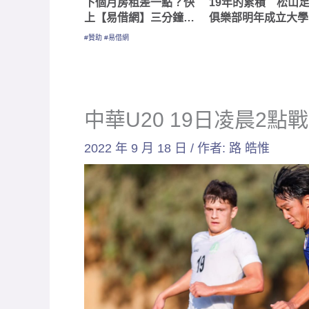
下個月房租差一點？快
19年的累積 松山
上【易借網】三分鐘解
俱樂部明年成立大學
決燃眉之急
隊
#贊助 #易借網
中華U20 19日凌晨2
2022 年 9 月 18 日
/ 作者:
路 皓惟