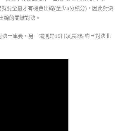
場就要全贏才有機會出線(至少6分積分)，因此對決
否出線的關鍵對決。
分對決土庫曼，另一場則是15日凌晨2點約旦對決北