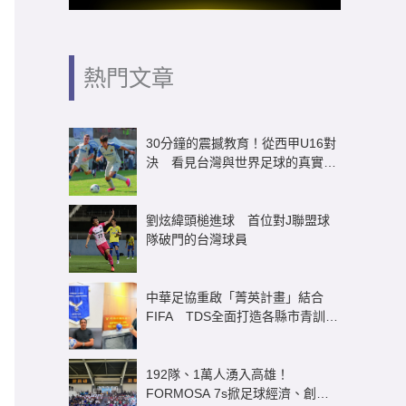
熱門文章
30分鐘的震撼教育！從西甲U16對
決 看見台灣與世界足球的真實差
距
劉炫緯頭槌進球 首位對J聯盟球
隊破門的台灣球員
中華足協重啟「菁英計畫」結合
FIFA TDS全面打造各縣市青訓體
系
192隊、1萬人湧入高雄！
FORMOSA 7s掀足球經濟、創造