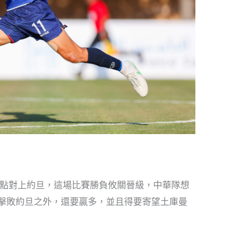
凌晨2點對上約旦，這場比賽勝負攸關晉級，中華隊想
要擊敗約旦之外，還要贏多，並且得要寄望土庫曼