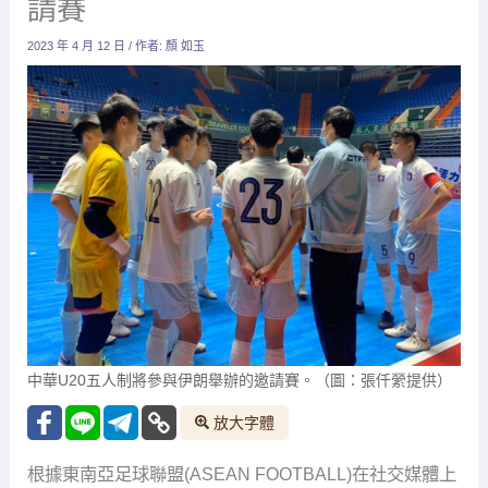
請賽
2023 年 4 月 12 日
/ 作者:
顏 如玉
中華U20五人制將參與伊朗舉辦的邀請賽。（圖：張仟縈提供）
放大字體
根據東南亞足球聯盟(ASEAN FOOTBALL)在社交媒體上