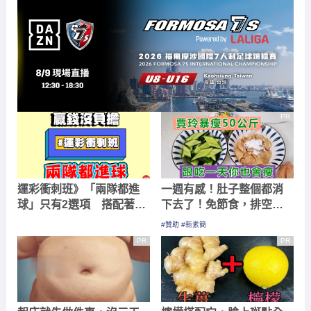
PR
運彩衝刺班》「兩隊都進
一週有感！肚子整個都消
球」只有2選項 搭配著玩
下去了！免節食，排空順
更有趣！
暢就夠
#贊助 #新素簡
PR
PR