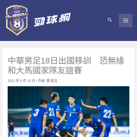
跳
至
主
要
內
容
中華男足18日出國移訓 恐無緣
和大馬國家隊友誼賽
2022 年 9 月 15 日
/ 作者:
顏 如玉