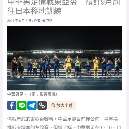
中華男足備戰東亞盃 預計9月前
往日本移地訓練
2024 年 8 月 8 日
/ 作者:
張 克銘
中華男足。（圖：彭善豪攝）
放大字體
備戰年底的東亞盃賽事，中華足協目前僅公佈一場客場
挑戰柬埔寨的友誼賽，但據了解，中華男足在9、10、11