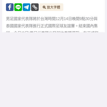
放大字體
男足國家代表隊將於台灣時間12月14日晚間9點30分與
泰國國家代表隊進行正式國際足球友誼賽。結束國內集
訓，今日(9日)男足代表隊出發前往泰國備戰，在正式與
泰國國家隊進行友誼賽前，中華足協也安排代表隊與當
地職業俱樂部進行閉門對抗賽做為友誼賽前的暖身賽。
本場國際友誼賽也是繼2021年10月11日亞洲盃資格賽附
加賽在泰國對戰印尼後，中華男足睽違已久的國際賽，
雙方最近一次交手是2015年的世界盃資格賽小組賽，主
客場分別以0:2、2:4不敵泰國。
葉獻中總教練出發前也分享國內集訓的目標就是準備與
泰國國家隊的友誼賽，也藉此觀察選手一整年在國內聯
賽的成長與狀態，透過國際友誼賽累積對戰經驗，讓教