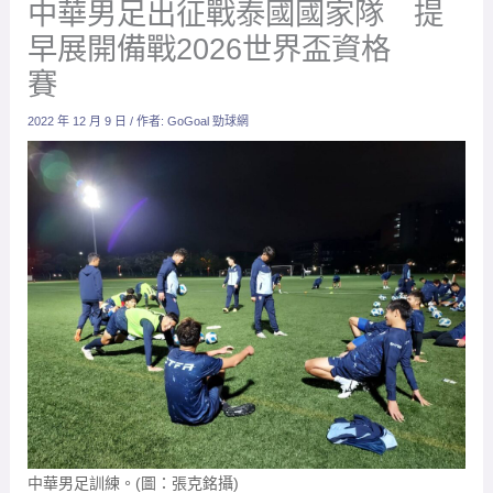
中華男足出征戰泰國國家隊 提
早展開備戰2026世界盃資格
賽
2022 年 12 月 9 日
/ 作者:
GoGoal 勁球網
中華男足訓練。(圖：張克銘攝)