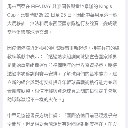
馬來西亞在 FIFA DAY 赴泰國參與當地舉辦的 King’s
Cup，比賽時間為 22 日至 25 日，因此中華男足這一趟
大馬移訓，無法和馬來西亞國家隊進行友誼賽，變成跟
當地俱樂部球隊交流。
因疫情停滯近8個月的國際賽事重新起步，接掌兵符的總
教練葉獻中表示：「透過這次組訓向球迷宣告國家隊男
足開始重新組織運作並準備明年的世界盃資格賽，期待
透過本次移訓與賽事安排，了解球員們的基本能力，建
立新的組合與戰術安排提升年輕球員戰術執行能力並磨
合團隊默契，相信年輕與資深球員之間的良性競爭會幫
助球隊激起不一樣的火花。」
中華足協祕書長方靖仁說：「國際疫情目前已經幾乎完
全開放，但是相對台灣還是有返國隔離制度存在，在與