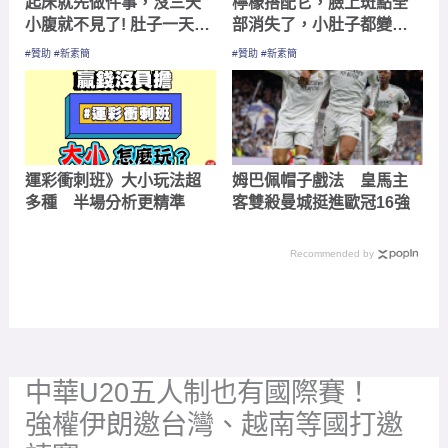
起床就先做件事，沒三天
檸檬搭配它，臉上斑點全
小腹就不見了! 肚子一天天
部消失了，小肚子都變平
變小！
坦了
#贊助 #新素簡
#贊助 #新素簡
運彩衝刺班》大小玩法超
姆巴佩帽子戲法 皇馬主
多種 半場分析更精準
客雙殺曼城挺進歐冠16強
Recommended by
中華U20五人制也有國際賽！
強權伊朗邀台灣、越南等國打邀