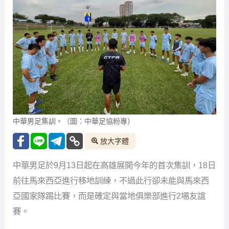
中華男足集訓。（圖：中華足協粉專）
放大字體
中華男足於9月13日起在高雄展開今年的首次集訓，18日
前往馬來西亞進行移地訓練，不過此行卻未能與馬來西
亞國家隊踢比賽，而是確定與當地俱樂部進行2場友誼
賽。