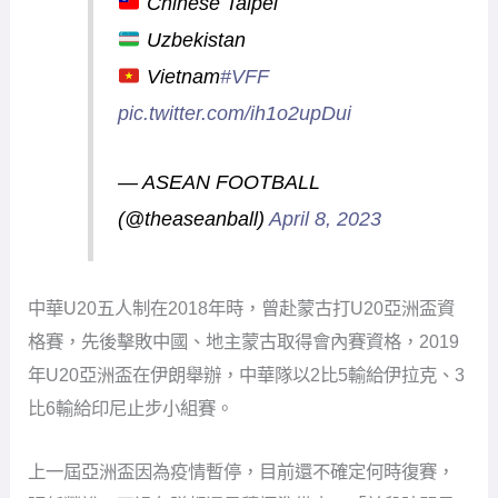
Chinese Taipei
Uzbekistan
Vietnam
#VFF
pic.twitter.com/ih1o2upDui
— ASEAN FOOTBALL
(@theaseanball)
April 8, 2023
中華U20五人制在2018年時，曾赴蒙古打U20亞洲盃資
格賽，先後擊敗中國、地主蒙古取得會內賽資格，2019
年U20亞洲盃在伊朗舉辦，中華隊以2比5輸給伊拉克、3
比6輸給印尼止步小組賽。
上一屆亞洲盃因為疫情暫停，目前還不確定何時復賽，