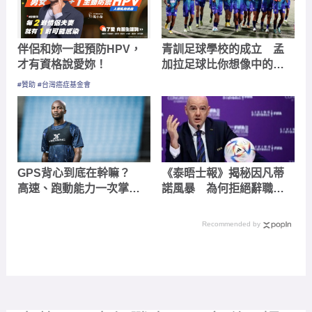
伴侶和妳一起預防HPV，
青訓足球學校的成立 孟
才有資格說愛妳！
加拉足球比你想像中的進
取
#贊助 #台灣癌症基金會
GPS背心到底在幹嘛？
《泰晤士報》揭秘因凡蒂
高速、跑動能力一次掌握
諾風暴 為何拒絕辭職？
的科技武器
誰將成為 FIFA 新掌門人？
Recommended by