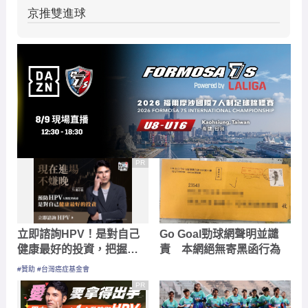
PR
立即諮詢HPV！是對自己
Go Goal勁球網聲明並譴
健康最好的投資，把握現
責 本網絕無寄黑函行為
在不嫌晚！
#贊助 #台灣癌症基金會
PR