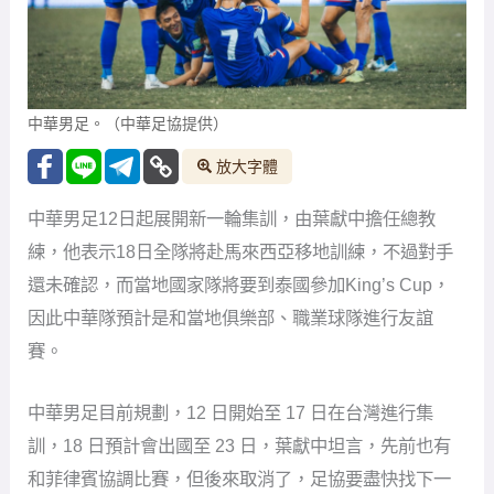
中華男足。（中華足協提供）
放大字體
中華男足12日起展開新一輪集訓，由葉獻中擔任總教
練，他表示18日全隊將赴馬來西亞移地訓練，不過對手
還未確認，而當地國家隊將要到泰國參加King’s Cup，
因此中華隊預計是和當地俱樂部、職業球隊進行友誼
賽。
中華男足目前規劃，12 日開始至 17 日在台灣進行集
訓，18 日預計會出國至 23 日，葉獻中坦言，先前也有
和菲律賓協調比賽，但後來取消了，足協要盡快找下一