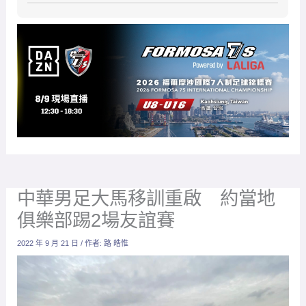
中華男足大馬移訓重啟 約當地
俱樂部踢2場友誼賽
2022 年 9 月 21 日
/ 作者:
路 皓惟