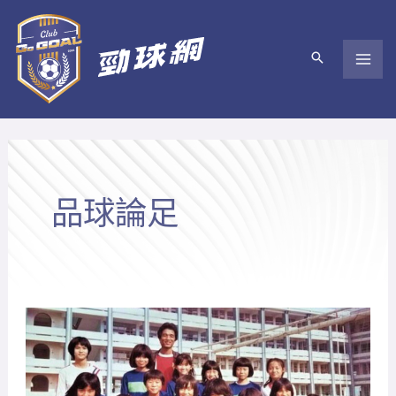
跳
至
主
要
內
容
品球論足