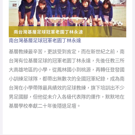
南台灣基層足球冠軍老園丁林永達
南
台
基層教練最辛苦，更該受到肯定，而在新世紀之前，南
灣
基
台灣有位基層足球的冠軍老園丁林永達，先後任教三所
層
大高雄地區的小學，從鳳林國小到桃源，再轉任登發國
足
球
小訓練足球隊，都帶出無數次的全國冠軍紀錄，成為南
冠
台灣在小學帶隊最具績效的足球教練，旗下培訓出不少
軍
老
男足國腳，但他從未介入各級代表隊的運作，默默地在
園
基層學校奉獻二十年後隱退足壇。
丁
林
永
達