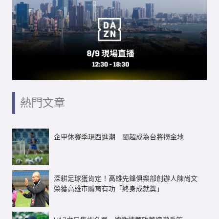
熱門文章
企甲休賽季現西進潮 閩超成為台將撈金地
深耕足球獲肯定！高雄先鋒俱樂部創辦人陳尚文
榮獲高雄市體育有功「終身成就獎」