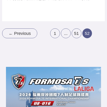
足
威
史
←
Previous
1
...
51
52