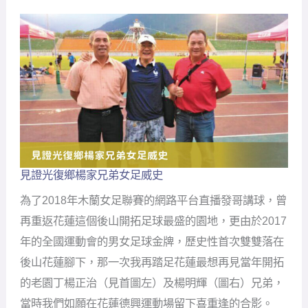
見證光復鄉楊家兄弟女足威史
見
證
為了2018年木蘭女足聯賽的網路平台直播發哥講球，曾
光
復
再重返花蓮這個後山開拓足球最盛的園地，更由於2017
鄉
年的全國運動會的男女足球金牌，歷史性首次雙雙落在
楊
家
後山花蓮腳下，那一次我再踏足花蓮最想再見當年開拓
兄
的老園丁楊正治（見首圖左）及楊明輝（圖右）兄弟，
弟
女
當時我們如願在花蓮德興運動場留下喜重逢的合影。