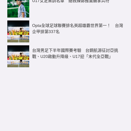
U17女足集訓名單 總教練鄭雅薰續掌兵符
Opta全球足球聯賽排名英超雄霸世界第一！ 台灣
企甲排第337名
台灣男足下半年國際賽考驗 台鋼航源征討亞挑
戰、U20啟動升降級、U17迎「末代全亞戰」