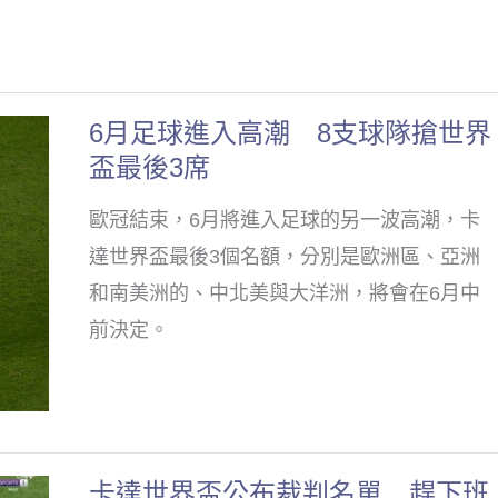
煥
步
回
憶
6月足球進入高潮 8支球隊搶世界
6
當
盃最後3席
月
時
足
生
歐冠結束，6月將進入足球的另一波高潮，卡
球
命
達世界盃最後3個名額，分別是歐洲區、亞洲
進
收
和南美洲的、中北美與大洋洲，將會在6月中
入
到
前決定。
高
威
潮
脅
8
支
卡達世界盃公布裁判名單 趕下班
卡