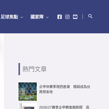
足球焦點
國家隊
熱門文章
企甲休賽季現西進潮 閩超成為台
將撈金地
2026/27賽季企甲轉會頗熱鬧 高