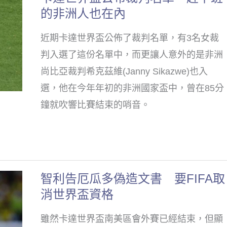
球
的非洲人也在內
達
隊
世
搶
近期卡達世界盃公佈了裁判名單，有3名女裁
界
世
判入選了這份名單中，而更讓人意外的是非洲
盃
界
尚比亞裁判希克茲維(Janny Sikazwe)也入
公
盃
選，他在今年年初的非洲國家盃中，曾在85分
布
最
鐘就吹響比賽結束的哨音。
裁
後
判
3
名
席
單
智利告厄瓜多偽造文書 要FIFA取
智
趕
消世界盃資格
利
下
告
班
雖然卡達世界盃南美區會外賽已經結束，但顯