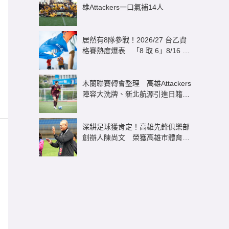
雄Attackers一口氣補14人
居然有8隊參戰！2026/27 台乙資
格賽熱度爆表 「8 取 6」8/16 正
式開打
木蘭聯賽轉會整理 高雄Attackers
陣容大洗牌、新北航源引進日籍雙
星
深耕足球獲肯定！高雄先鋒俱樂部
創辦人陳尚文 榮獲高雄市體育有
功「終身成就獎」