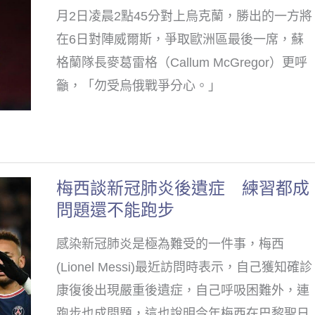
足
月2日凌晨2點45分對上烏克蘭，勝出的一方將
歐
在6日對陣威爾斯，爭取歐洲區最後一席，蘇
洲
格蘭隊長麥葛雷格（Callum McGregor）更呼
末
籲，「勿受烏俄戰爭分心。」
班
車
蘇
格
梅西談新冠肺炎後遺症 練習都成
梅
蘭
問題還不能跑步
西
中
談
場：
感染新冠肺炎是極為難受的一件事，梅西
新
別
(Lionel Messi)最近訪問時表示，自己獲知確診
冠
因
康復後出現嚴重後遺症，自己呼吸困難外，連
肺
烏
跑步也成問題，這也說明今年梅西在巴黎聖日