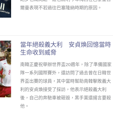
炎
俄
爾曼表現不若過往巴塞隆納時期的原因。
後
戰
遺
爭
症
分
練
心
當年絕殺義大利 安貞煥回憶當時
當
習
生命收到威脅
年
都
絕
成
南韓正慶祝舉辦世界盃20週年，除了準備國家
殺
問
隊一系列國際賽外，還訪問了過去曾在日韓世
義
題
界盃出賽的球員，其中當時幫助南韓擊敗義大
大
還
利的安貞煥接受了採訪，他表示絕殺義大利
利
不
後，自己的奔馳車被砸毀，黑手黨還揚言要殺
安
能
他。
貞
跑