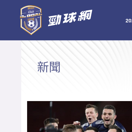
跳
至
2
主
要
內
容
新聞