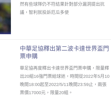
厄
的
然有些球隊仍不符結果針對部分漏洞提出抗
瓜
非
議，智利就投訴厄瓜多使
多
洲
偽
人
造
也
文
在
中華足協釋出第二波卡達世界盃門
中
書
內
票申購
華
要
足
FIFA
華足協再度釋出卡達世界盃門票申購，限量釋
協
取
出20組16強門票給球迷，時間從2022年5月10
釋
消
晚間18:00起至2022/5/11晚間23:59止，兩張
出
世
票價17000元，限量20組。
第
界
二
盃