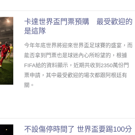
波
資
卡
格
卡達世界盃門票預購 最受歡迎的
卡
達
是這隊
達
世
世
界
今年年底世界將迎來世界盃足球賽的盛宴，而
界
盃
能否拿到門票也是球迷內心所盼望的，根據
盃
門
FIFA給的資料顯示，近期共收到2350萬份門
門
票
票申請，其中最受歡迎的場次都跟阿根廷有
票
申
關。
預
購
購
最
受
不設傷停時間了 世界盃要踢100分
不
歡