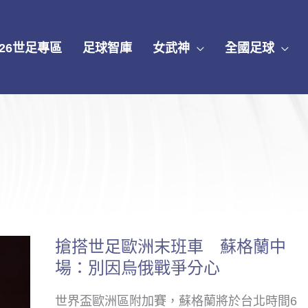
026世足專區
足球智庫
女武神
全國足球
搶搭世足歐洲末班車 蘇格蘭中
搶
場：別因烏俄戰爭分心
搭
世
世界盃歐洲區附加賽，蘇格蘭將於台北時間6