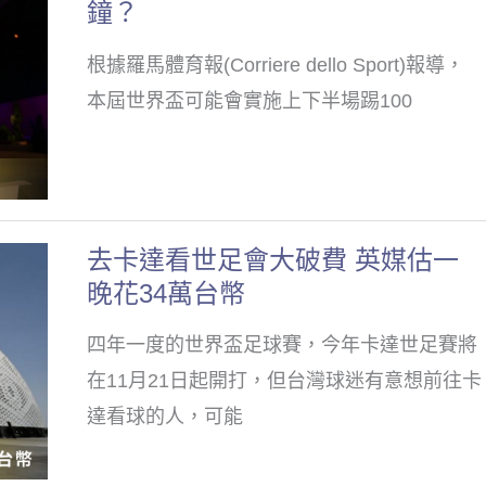
鐘？
設
迎
傷
的
根據羅馬體育報(Corriere dello Sport)報導，
停
是
本屆世界盃可能會實施上下半場踢100
時
這
間
隊
了
世
去卡達看世足會大破費 英媒估一
去
界
晚花34萬台幣
卡
盃
達
要
四年一度的世界盃足球賽，今年卡達世足賽將
看
踢
在11月21日起開打，但台灣球迷有意想前往卡
世
100
達看球的人，可能
足
分
會
鐘？