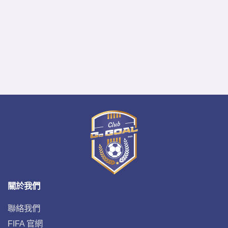
關於我們
聯絡我們
FIFA 官網