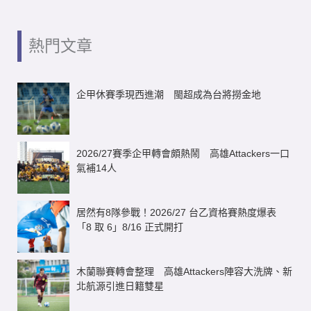
界
盃
資
熱門文章
格
賽
企甲休賽季現西進潮 閩超成為台將撈金地
2026/27賽季企甲轉會頗熱鬧 高雄Attackers一口
氣補14人
居然有8隊參戰！2026/27 台乙資格賽熱度爆表
「8 取 6」8/16 正式開打
木蘭聯賽轉會整理 高雄Attackers陣容大洗牌、新
北航源引進日籍雙星