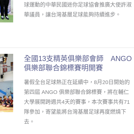
合
聯
帶
球運動的中華民國迷你足球協會推廣大使許淑
錦
合
華議員，讓台灣基層足球能夠持續進步。
標
錦
賽
標
開
賽
幕
全國13支精英俱樂部會師 ANGO
全
持
俱樂部聯合錦標賽明開賽
國
續
13
基
暑假全台足球熱正在延續中，8月20日開始的
支
層
第四屆 ANGO 俱樂部聯合錦標賽，將在輔仁
精
足
大學展開跨週共4天的賽事，本次賽事共有71
英
球
隊參加，寄望能將台灣基層足球再度燃燒下
俱
熱
去。
樂