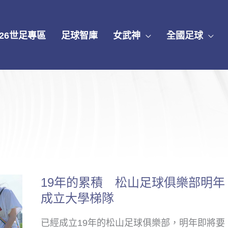
026世足專區
足球智庫
女武神
全國足球
19年的累積 松山足球俱樂部明年
19
成立大學梯隊
年
的
已經成立19年的松山足球俱樂部，明年即將要