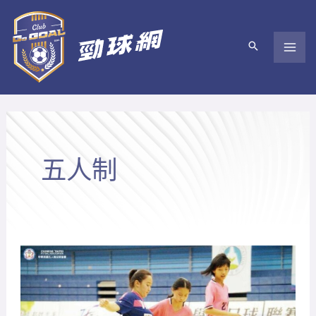
跳
至
主
要
內
容
五人制