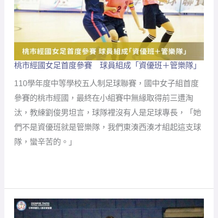
桃市經國女足首度參賽 球員組成「資優班＋管樂隊」
桃
市
110學年度中等學校五人制足球聯賽，國中女子組首度
經
國
參賽的桃市經國，最終在小組賽中無緣取得前三遭淘
女
汰，教練劉俊男坦言，球隊裡沒有人是足球專長，「她
足
首
們不是資優班就是管樂隊，我們東湊西湊才組起這支球
度
隊，蠻辛苦的。」
參
賽
球
員
組
成
「資
優