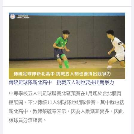
留
足
球
人
才
參
與
聯
賽
磨
練
小
高
傳統足球隊新北高中 挑戰五人制也要拼出競爭力
傳
一
統
中等學校五人制足球聯賽北區預賽在1月起於台北體育
足
球
館展開，不少傳統11人制球隊也組隊參賽，其中就包括
隊
新北高中，教練蔡毓章表示，因為人數漸漸變多，因此
新
北
讓球員分流練習。
高
中