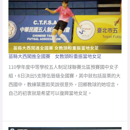
班
＋
管
樂
隊」
苗縣大西闖進全國賽 女教頭盼重振當地女足
苗
縣
110學年度中等學校五人制足球聯賽北區預賽國中女子
大
西
組，6日決出5支隊伍晉級全國賽，其中就包括苗栗的大
闖
西國中，教練葉惠如笑說很意外，回鄉教球的她坦言，
進
全
自己的初衷就是希望可以復興當地女足。
國
賽
女
教
頭
盼