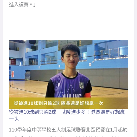
進入複賽。」
人！
找
同
班
同
學
參
賽
目
標
拼
複
賽
從被進10球到只輸2球 武陵進步多！隊長還是好想贏
從
一次
被
進
110學年度中等學校五人制足球聯賽北區預賽在1月起於
10
球