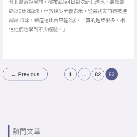
台北體育館展開，桃市武陵4日對決新北清水，雖然最
到
終以0比2輸球，但教練吳至義表示，從最初友誼賽被進
只
輸
超過10球，到這場比賽只輸2球，「真的進步很多，相
2
信他們也學到不少經驗。」
球
武
陵
進
步
多！
隊
長
←
Previous
1
...
82
83
還
是
好
想
贏
一
次
熱門文章