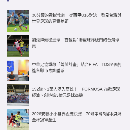
30分鐘的震撼教育！從西甲U16對決 看見台灣與
世界足球的真實差距
劉炫緯頭槌進球 首位對J聯盟球隊破門的台灣球
員
中華足協重啟「菁英計畫」結合FIFA TDS全面打
造各縣市青訓體系
192隊、1萬人湧入高雄！ FORMOSA 7s掀足球
經濟、創造逾3億元足球商機
2026安聯小小世界盃總決賽 70隊爭奪5組冰淇淋
金杯冠軍產生