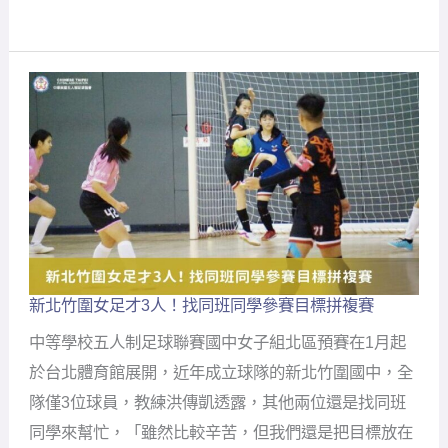
挑
戰
五
人
制
也
要
拼
出
競
爭
力
新北竹圍女足才3人！找同班同學參賽目標拼複賽
新
北
中等學校五人制足球聯賽國中女子組北區預賽在1月起
竹
圍
於台北體育館展開，近年成立球隊的新北竹圍國中，全
女
隊僅3位球員，教練洪傳凱透露，其他兩位還是找同班
足
才
同學來幫忙，「雖然比較辛苦，但我們還是把目標放在
3