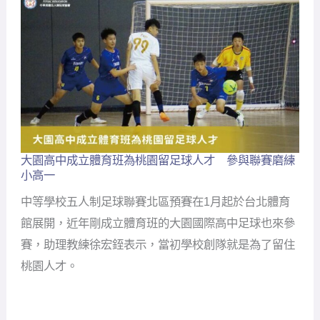
重
振
當
地
女
足
大園高中成立體育班為桃園留足球人才 參與聯賽磨練
大
小高一
園
高
中等學校五人制足球聯賽北區預賽在1月起於台北體育
中
成
館展開，近年剛成立體育班的大園國際高中足球也來參
立
賽，助理教練徐宏銍表示，當初學校創隊就是為了留住
體
育
桃園人才。
班
為
桃
園