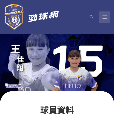
跳
至
主
要
內
容
球員資料