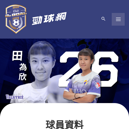
跳
至
主
要
內
容
球員資料