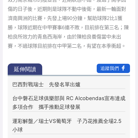
傷的日子後，近期則是球隊不動中後衛，最新一輪面對
濟南興洲的比賽，先發上場90分鐘，幫助球隊2比1獲
勝，球隊近期在中甲賽事6連不敗，目前排在第三名；陳
柏良所效力的青島西海岸，由於陳柏良養傷當中未出
賽，不過球隊目前排在中甲第二名，有望在本季衝超。