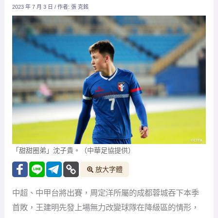
2023 年 7 月 3 日
/ 作者:
張 克銘
「甜甜圈弟」沈子貴。（中華足協提供）
放大字體
中超、中甲台將出賽，周定洋所屬的成都蓉城吞下本季
首敗，王建明先發上場無力改變球隊在降級區的情形，