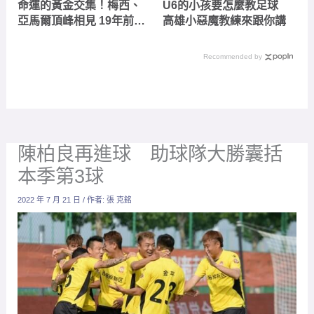
命運的黃金交集！梅西、
U6的小孩要怎麼教足球
亞馬爾頂峰相見 19年前
高雄小惡魔教練來跟你講
「洗澡神照」引爆世界盃
冠軍賽話題
Recommended by
陳柏良再進球 助球隊大勝囊括
本季第3球
2022 年 7 月 21 日
/ 作者:
張 克銘