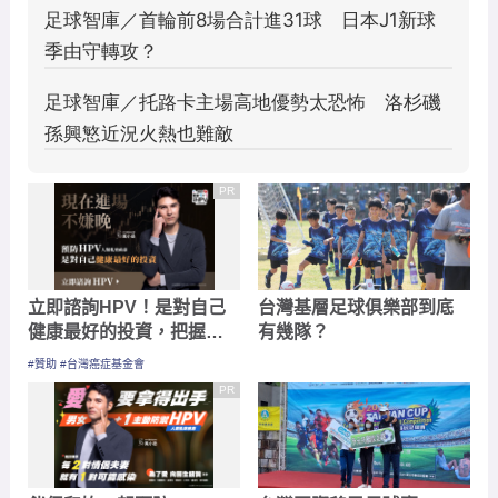
PR
立即諮詢HPV！是對自己
台灣基層足球俱樂部到底
健康最好的投資，把握現
有幾隊？
在不嫌晚！
#贊助 #台灣癌症基金會
PR