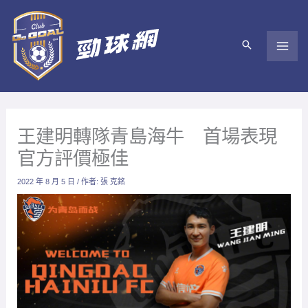
跳
至
主
要
內
容
王建明轉隊青島海牛 首場表現
官方評價極佳
2022 年 8 月 5 日
/ 作者:
張 克銘