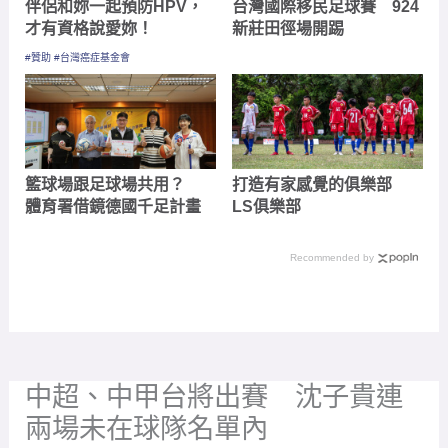
伴侶和妳一起預防HPV，
台灣國際移民足球賽 924
才有資格說愛妳！
新莊田徑場開踢
#贊助 #台灣癌症基金會
籃球場跟足球場共用？
打造有家感覺的俱樂部
體育署借鏡德國千足計畫
LS俱樂部
Recommended by
中超、中甲台將出賽 沈子貴連
兩場未在球隊名單內