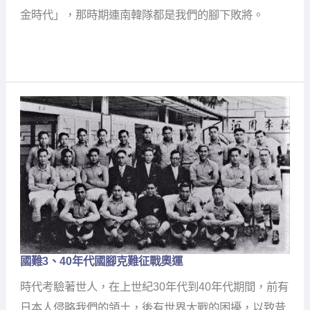
年
金時代」，那時期連南韓隊都是我們的腳下敗將。
代
兩
屆
亞
運
金
牌
國難3
、40
年代國腳克難征戰奧運
國
難
時代考驗著世人，在上世紀30年代到40年代期間，前有
3
、
40
日本人侵略我們的領土，後有世界大戰的困擾，以致昔