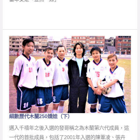
細數歷代木蘭
250
嬌娃（下）
細
數
邁入千禧年之後入選的發哥稱之為木蘭第六代成員，這
歷
代
一代的首批成員，包括了2001年入選的陳葦凌、張卉