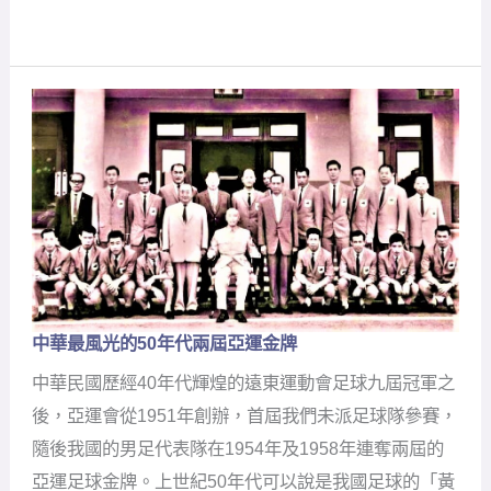
記
中華最風光的50
年代兩屆亞運金牌
中
華
中華民國歷經40年代輝煌的遠東運動會足球九屆冠軍之
最
風
後，亞運會從1951年創辦，首屆我們未派足球隊參賽，
光
隨後我國的男足代表隊在1954年及1958年連奪兩屆的
的
50
亞運足球金牌。上世紀50年代可以說是我國足球的「黃