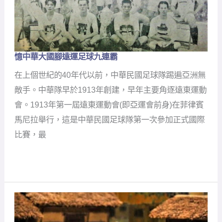
憶中華大國腳
遠運足球九連霸
憶
中
在上個世紀的40年代以前，中華民國足球隊踢遍亞洲無
華
大
敵手。中華隊早於1913年創建，早年主要角逐遠東運動
國
會。1913年第一屆遠東運動會(即亞運會前身)在菲律賓
腳
遠
馬尼拉舉行，這是中華民國足球隊第一次參加正式國際
運
比賽，最
足
球
九
連
霸