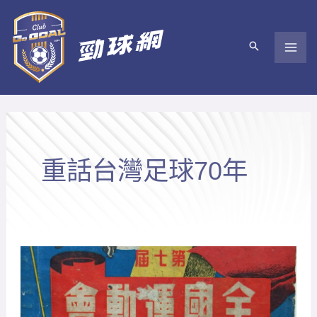
跳
至
主
要
內
容
重話台灣足球70年