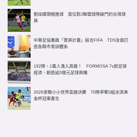
劉炫緯頭槌進球 首位對J聯盟球隊破門的台灣球
員
中華足協重啟「菁英計畫」結合FIFA TDS全面打
造各縣市青訓體系
192隊、1萬人湧入高雄！ FORMOSA 7s掀足球
經濟、創造逾3億元足球商機
2026安聯小小世界盃總決賽 70隊爭奪5組冰淇淋
金杯冠軍產生