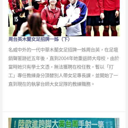
周台英木蘭女足招牌一姊（下）
周
台
名威中外的一代中華木蘭女足招牌一姊周台英，在足壇
英
木
銷聲匿跡近五年後，直到2004年她重返師大母校，由於
蘭
當時她只有學士文憑，無法獲聘在校任教，暫以「打
女
足
工」專任教練身分頂替別人帶女足專長課，並開始了一
招
直到現在的執掌台師大女足隊的教練職務。
牌
一
姊
（下）