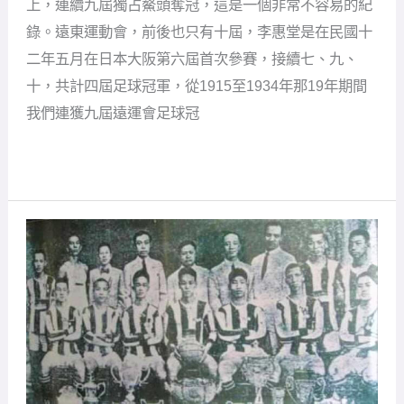
上，連續九屆獨占鰲頭奪冠，這是一個非常不容易的紀
運
會
錄。遠東運動會，前後也只有十屆，李惠堂是在民國十
完
二年五月在日本大阪第六屆首次參賽，接續七、九、
美
九
十，共計四屆足球冠軍，從1915至1934年那19年期間
連
我們連獲九屆遠運會足球冠
霸
記
實