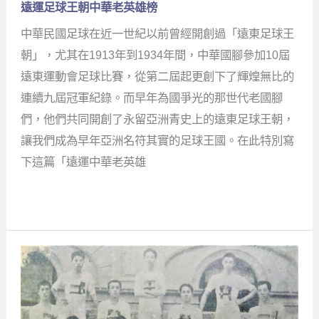
遠運足球王朝中華老英雄榜
遠
運
中華民國足球在近一世紀以前曾經開創過「遠東足球王
足
球
朝」，尤其在1913年到1934年間，中華國腳參加10屆
王
遠東運動會足球比賽，從第二屆起更創下了輝煌無比的
朝
中
連續九屆冠軍紀錄。而早年為國爭光的那世代老國腳
華
們，他們共同開創了永留亞洲青史上的遠東足球王朝，
老
英
讓我們成為早年亞洲名符其實的足球王國。在此特別寫
雄
下這篇「遠運中華老英雄
榜