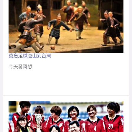
莫忘足球唐山到台灣
莫
忘
今天發哥想
足
球
唐
山
到
台
灣