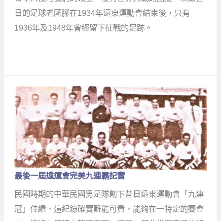
年
日的足球老國腳在1934年遠東運動會結束後，只有
代
國
1936年及1948年曾經留下征戰的足跡。
腳
克
難
征
戰
奧
運
最後一屆遠運會完美九連霸記實
最
後
民國時期的中華民國男足隊創下昔日遠東運動會「九連
一
屆
冠」佳績，這紀錄確實難能可貴，能夠在一特定的賽會
遠