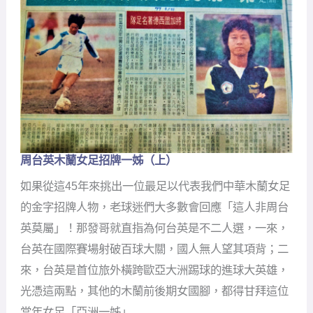
周台英木蘭女足招牌一姊（上）
周
台
如果從這45年來挑出一位最足以代表我們中華木蘭女足
英
木
的金字招牌人物，老球迷們大多數會回應「這人非周台
蘭
英莫屬」！那發哥就直指為何台英是不二人選，一來，
女
足
台英在國際賽場射破百球大關，國人無人望其項背；二
招
來，台英是首位旅外橫跨歐亞大洲踢球的進球大英雄，
牌
一
光憑這兩點，其他的木蘭前後期女國腳，都得甘拜這位
姊
當年女足「亞洲一姊」
（上）