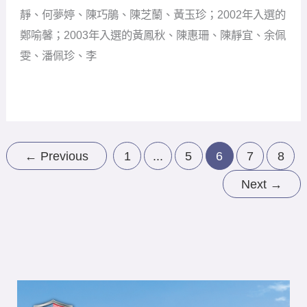
木
靜、何夢婷、陳巧鵑、陳芝蘭、黃玉珍；2002年入選的
蘭
250
鄭喻馨；2003年入選的黃鳳秋、陳惠珊、陳靜宜、余佩
嬌
雯、潘佩珍、李
娃
（下）
←
Previous
1
...
5
6
7
8
Next
→