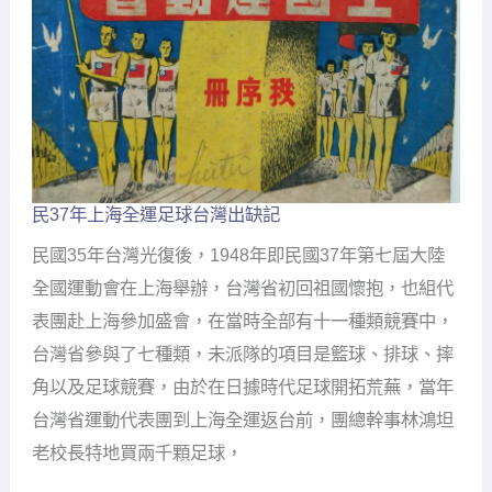
民37年上海全運足球台灣出缺記
民
37
民國35年台灣光復後，1948年即民國37年第七屆大陸
年
上
全國運動會在上海舉辦，台灣省初回祖國懷抱，也組代
海
表團赴上海參加盛會，在當時全部有十一種類競賽中，
全
運
台灣省參與了七種類，未派隊的項目是籃球、排球、摔
足
角以及足球競賽，由於在日據時代足球開拓荒蕪，當年
球
台
台灣省運動代表團到上海全運返台前，團總幹事林鴻坦
灣
老校長特地買兩千顆足球，
出
缺